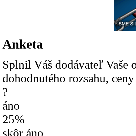
Anketa
Splnil Váš dodávateľ Vaše 
dohodnutého rozsahu, ceny
?
áno
25%
skôr áno