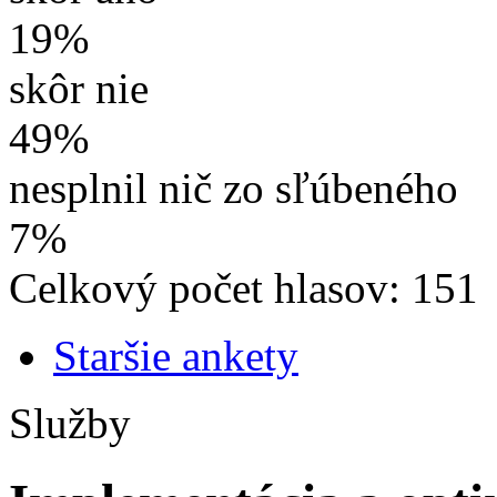
19%
skôr nie
49%
nesplnil nič zo sľúbeného
7%
Celkový počet hlasov: 151
Staršie ankety
Služby