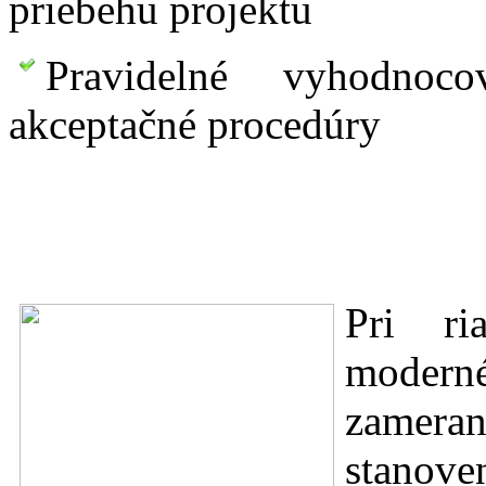
priebehu projektu
Pravidelné vyhodnoc
akceptačné procedúry
Pri ri
modern
zamer
stanov