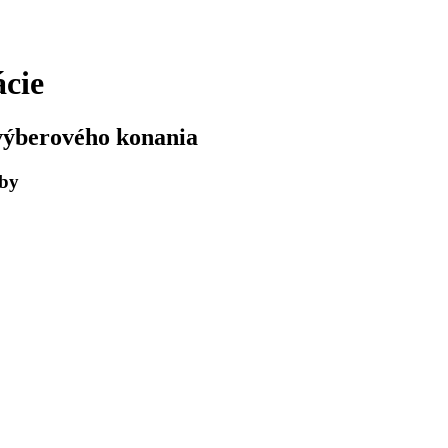
ácie
výberového konania
žby