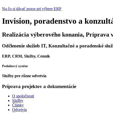
Na čo si dávať pozor pri výbere ERP
Invision, poradenstvo a konzult
Realizácia výberového konania, Príprava 
Odčlenenie služieb IT, Konzultačné a poradenské slu
ERP, CRM, Služby, Cenník
Podnikový systém
Služby pre rôzne odvetvia
Príprava projektov a dokumentácie
O spoločnosti
Služby
Články
Odvetvia