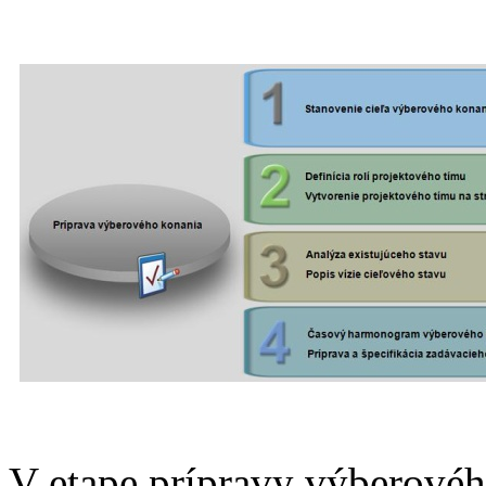
V etape prípravy výberovéh