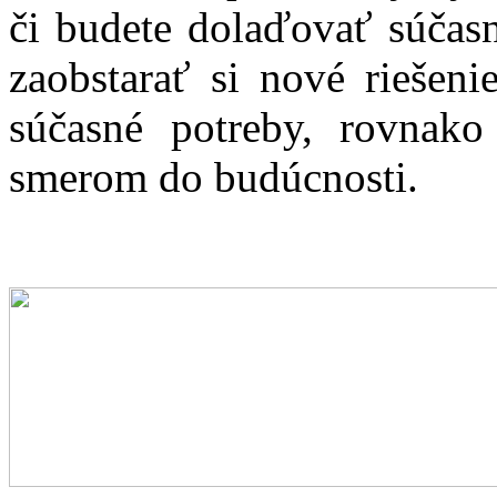
či budete dolaďovať súčasné
zaobstarať si nové riešeni
súčasné potreby, rovnako
smerom do budúcnosti.