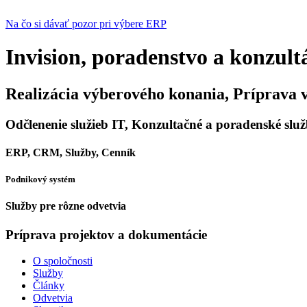
Na čo si dávať pozor pri výbere ERP
Invision, poradenstvo a konzult
Realizácia výberového konania, Príprava 
Odčlenenie služieb IT, Konzultačné a poradenské slu
ERP, CRM, Služby, Cenník
Podnikový systém
Služby pre rôzne odvetvia
Príprava projektov a dokumentácie
O spoločnosti
Služby
Články
Odvetvia