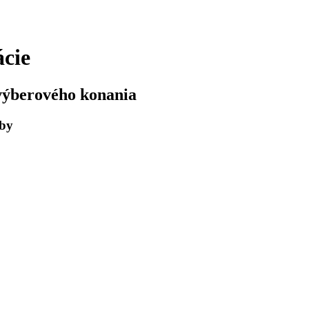
ácie
výberového konania
žby