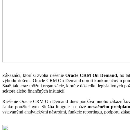
Zákazníci, ktorí si zvolia riešenie
Oracle CRM On Demand
, ho t
výhodu riešenia Oracle CRM On Demand oproti konkurenčným p
SaaS tak teraz môžu i organizácie, ktoré v dôsledku legislatívnych po
sektora alebo finančných inštitúcií.
Riešenie Oracle CRM On Demand dnes používa mnoho zákazníkov v o
ľahko použiteľným. Služba funguje na báze
mesačného predplat
vstavanými analytickými nástrojmi, funkcie reportingu, podporu zákaz