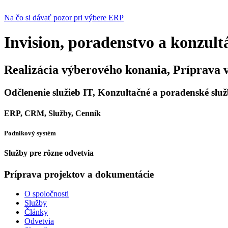
Na čo si dávať pozor pri výbere ERP
Invision, poradenstvo a konzult
Realizácia výberového konania, Príprava 
Odčlenenie služieb IT, Konzultačné a poradenské slu
ERP, CRM, Služby, Cenník
Podnikový systém
Služby pre rôzne odvetvia
Príprava projektov a dokumentácie
O spoločnosti
Služby
Články
Odvetvia