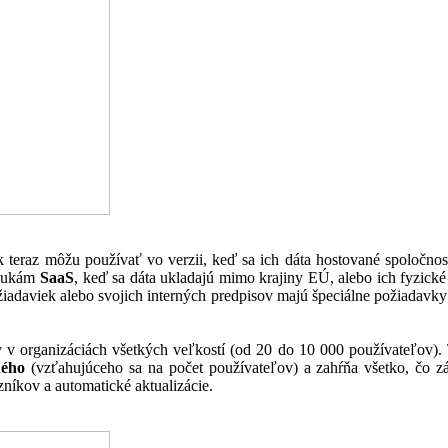
ak teraz môžu používať vo verzii, keď sa ich dáta hostované spolo
onukám
SaaS
, keď sa dáta ukladajú mimo krajiny EÚ, alebo ich fyzické
žiadaviek alebo svojich interných predpisov majú špeciálne požiadavky 
rganizáciách všetkých veľkostí (od 20 do 10 000 používateľov). Te
ného
(vzťahujúceho sa na počet používateľov) a zahŕňa všetko, čo zá
níkov a automatické aktualizácie.