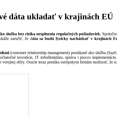
ivé dáta ukladať v krajinách EÚ
 služba bez rizika nesplnenia regulačných požiadaviek
. Spoločn
káže zaručiť, že d
áta sa budú fyzicky nachádzať v krajinách E
zníkmi
(customer relationship management) ponúkané ako služba (SaaS, 
iatočné investície, IT infraštruktúru, správu i proces implementácie.
 i verejnej sféry. Oracle teraz ponúka európskym firmám možnosť, že i