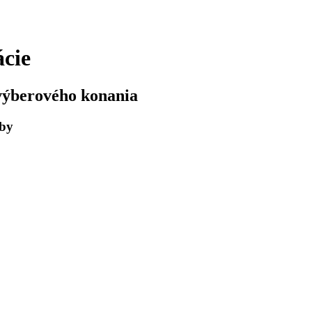
ácie
výberového konania
žby